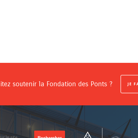
tez soutenir la Fondation des Ponts ?
JE 
Rechercher