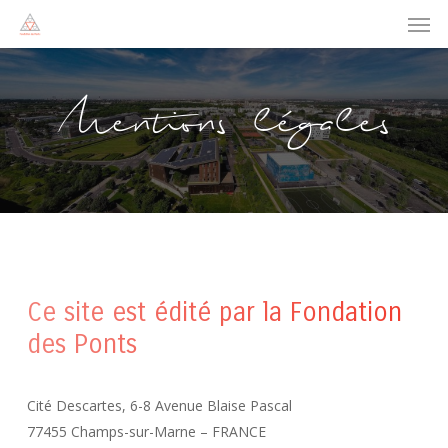
Men
Skip
to
main
content
Mentions
légales
Ce site est édité par la Fondation
des Ponts
Cité Descartes, 6-8 Avenue Blaise Pascal
77455 Champs-sur-Marne – FRANCE