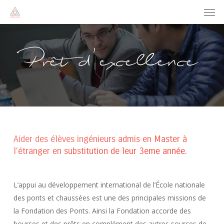
Men
Skip
to
main
content
Prêt
d'excellence
Aider des élèves ingénieurs admis en Master à
l'étranger en substitution de leur 3eme année.
L’appui au développement international de l’École nationale
des ponts et chaussées est une des principales missions de
la Fondation des Ponts. Ainsi la Fondation accorde des
bourses et des prêts en complément des autres sources de