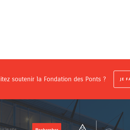
tez soutenir la Fondation des Ponts ?
JE 
Rechercher