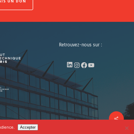
FAIS UN DON
Retrouvez-nous sur :
LinkedIn
Instagram
Facebook
YouTube
Share
facebook
linkedin
youtube
udience.
Accepter