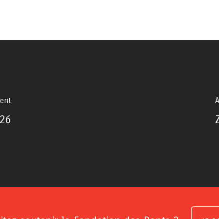
dent
A
26