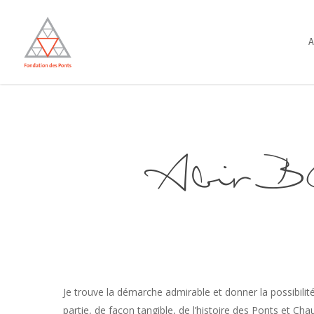
Skip
to
A
main
content
Abir 
Je trouve la démarche admirable et donner la possibilité 
partie, de façon tangible, de l’histoire des Ponts et Cha