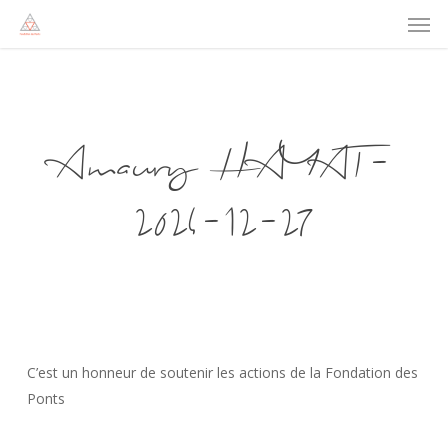
Men
Skip
to
main
content
Amaury HAYAT-
2024-12-27
C’est un honneur de soutenir les actions de la Fondation des
Ponts