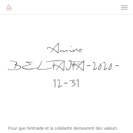
Men
Skip
to
main
content
Amina
BELTAIFA-2020-
12-31
Pour que l’entraide et la solidarité demeurent des valeurs