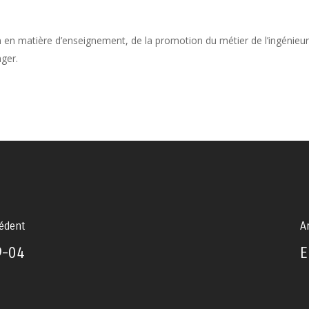
on en matière d’enseignement, de la promotion du métier de l’ingénieu
ger.
cédent
Ar
9-04
E