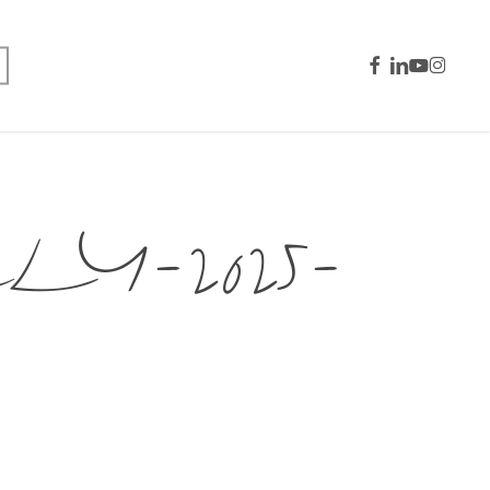
facebook
linkedin
youtube
instagra
Y-2025-