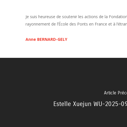
Je suis heureuse de soutenir les actions de la Fondati
rayonnement de lʼÉcole des Ponts en France et à l’étran
Anne BERNARD-GELY
Article Pré
Estelle Xuejun WU-2025-0