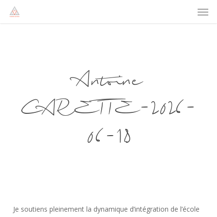
Men
Skip
to
main
content
Antoine
CARETTE-2026-
06-18
Je soutiens pleinement la dynamique d’intégration de l’école