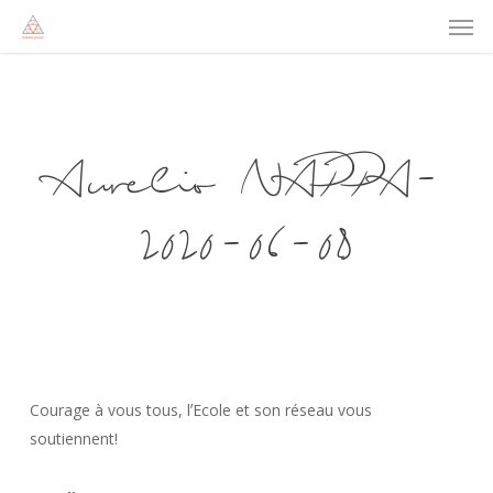
Men
Skip
to
main
content
Aurelio NAPPA-
2020-06-08
Courage à vous tous, lʼEcole et son réseau vous
soutiennent!