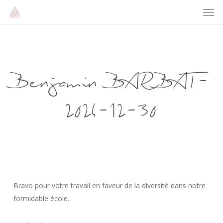
Men
Skip
to
main
content
Benjamin BARBAT-
2024-12-30
Bravo pour votre travail en faveur de la diversité dans notre
formidable école.