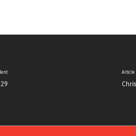
dent
Article
-29
Chri