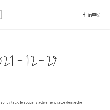
facebook
linkedin
youtube
instagra
1-12-29
, sont vitaux. Je soutiens activement cette démarche