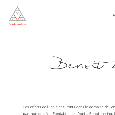
Skip
to
A
main
content
Benoit
Les efforts de l’Ecole des Ponts dans le domaine de l’e
par mon don à la Fondation des Ponts. Benoit Lecinq