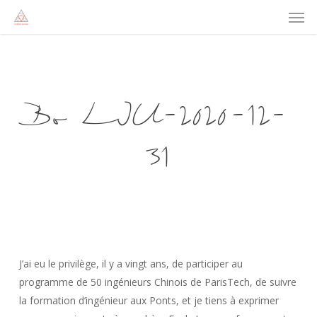
Men
Skip
to
main
content
Bo LIU-2020-12-
31
J’ai eu le privilège, il y a vingt ans, de participer au
programme de 50 ingénieurs Chinois de ParisTech, de suivre
la formation d’ingénieur aux Ponts, et je tiens à exprimer