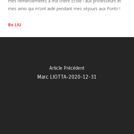
mes remerciements à ma chère Ecole ! aux professeurs et
mes amis qui m’ont aidé pendant mes séjours aux Ponts !
Bo LIU
Article Précédent
Marc LIOTTA-2020-12-31