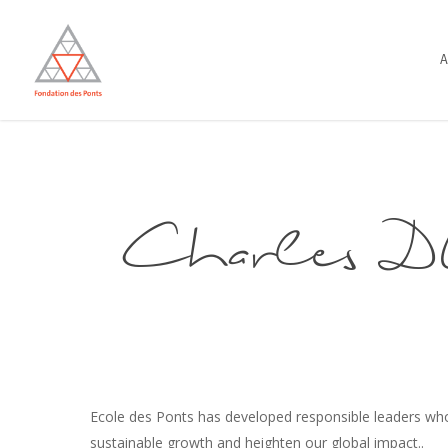
Skip
to
A
main
content
Charles 
Ecole des Ponts has developed responsible leaders who 
sustainable growth and heighten our global impact..