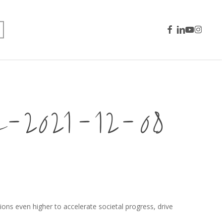
facebook
linkedin
youtube
instagra
021-12-08
ons even higher to accelerate societal progress, drive