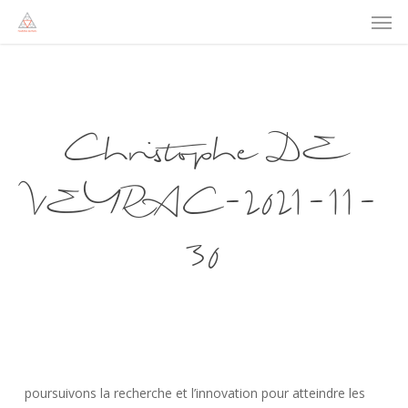
Men
Skip
to
main
content
Christophe DE
VEYRAC-2021-11-
30
poursuivons la recherche et l’innovation pour atteindre les