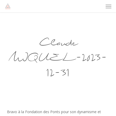
Men
Skip
to
main
content
Claude
MIQUEL-2023-
12-31
Bravo à la Fondation des Ponts pour son dynamisme et