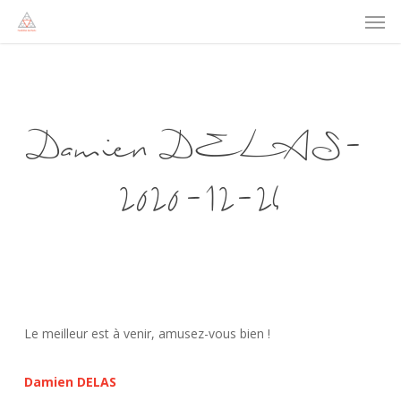
Men
Skip
to
main
content
Damien DELAS-
2020-12-24
Le meilleur est à venir, amusez-vous bien !
Damien DELAS