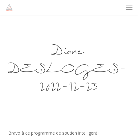
Men
Skip
to
main
content
Diane
DESLOGES-
2022-12-23
Bravo à ce programme de soutien intelligent !