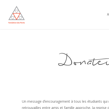
Skip
to
A
main
content
Donate
Un message dʼencouragement à tous les étudiants qui 
retrouvailles entre amis et famille approche, la reprise 