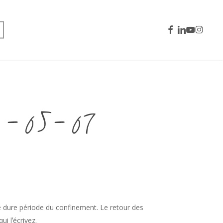
facebook
linkedin
youtube
instagra
0-05-07
 dure période du confinement. Le retour des
i lʼécrivez.