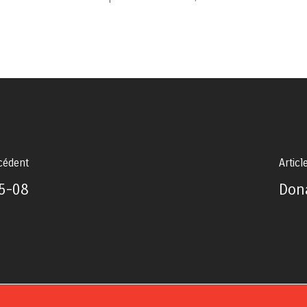
écédent
Articl
5-08
Don