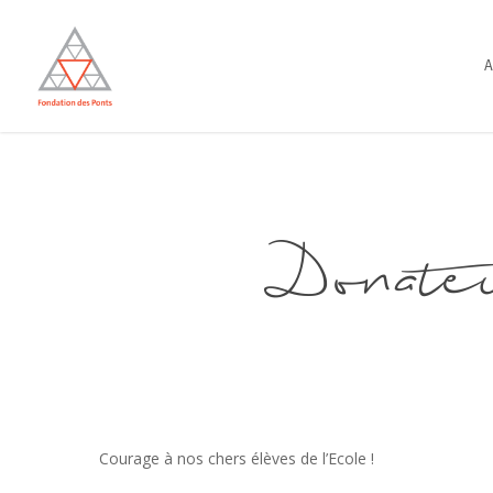
Skip
to
A
main
content
Donate
Courage à nos chers élèves de l’Ecole !