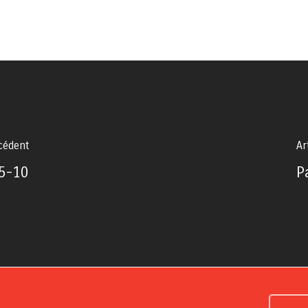
écédent
Ar
5-10
P