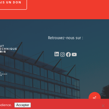
FAIS UN DON
Retrouvez-nous sur :
LinkedIn
Instagram
Facebook
YouTube
Share
facebook
linkedin
youtube
udience.
Accepter