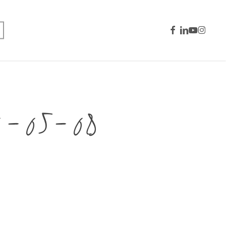
facebook
linkedin
youtube
instagra
0-05-08