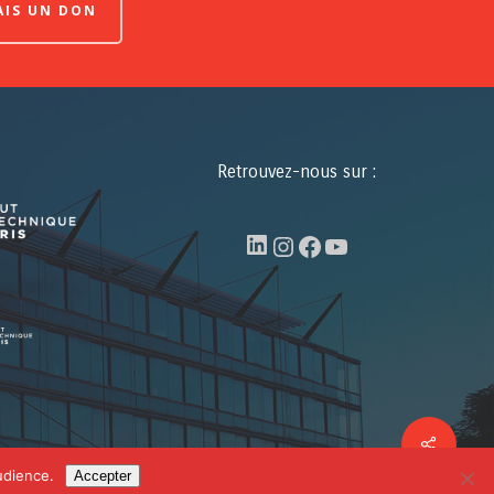
FAIS UN DON
Retrouvez-nous sur :
LinkedIn
Instagram
Facebook
YouTube
Share
facebook
linkedin
youtube
udience.
Accepter