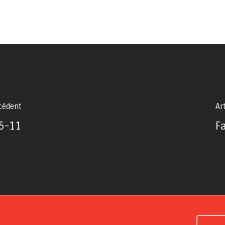
écédent
Ar
5-11
F