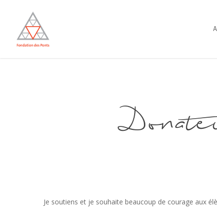
Skip
to
A
main
content
Donate
Je soutiens et je souhaite beaucoup de courage aux élèv