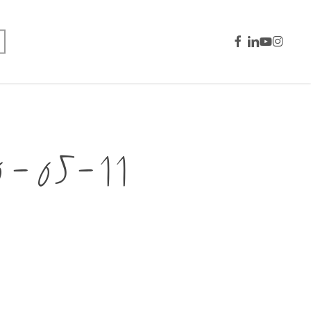
facebook
linkedin
youtube
instagra
0-05-11