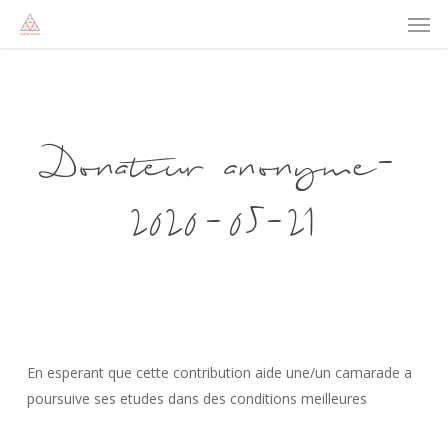
Men
Skip
to
main
content
Donateur anonyme-
2020-05-21
En esperant que cette contribution aide une/un camarade a
poursuive ses etudes dans des conditions meilleures