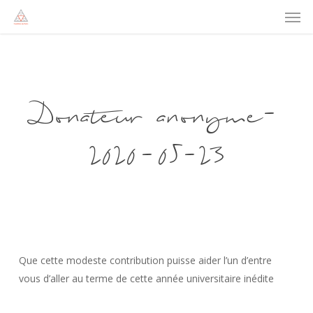
Men
Skip
to
main
content
Donateur anonyme-
2020-05-23
Que cette modeste contribution puisse aider l’un d’entre
vous d’aller au terme de cette année universitaire inédite