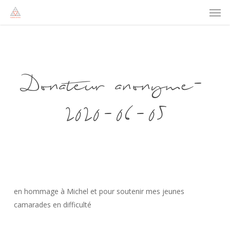
Men
Skip
to
main
content
Donateur anonyme-
2020-06-05
en hommage à Michel et pour soutenir mes jeunes
camarades en difficulté