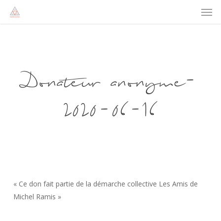
Men
Skip
to
main
content
Donateur anonyme-
2020-06-16
« Ce don fait partie de la démarche collective Les Amis de
Michel Ramis »