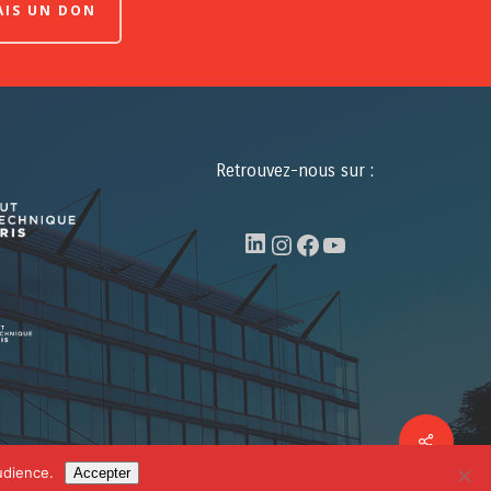
FAIS UN DON
Retrouvez-nous sur :
LinkedIn
Instagram
Facebook
YouTube
Share
facebook
linkedin
youtube
udience.
Accepter