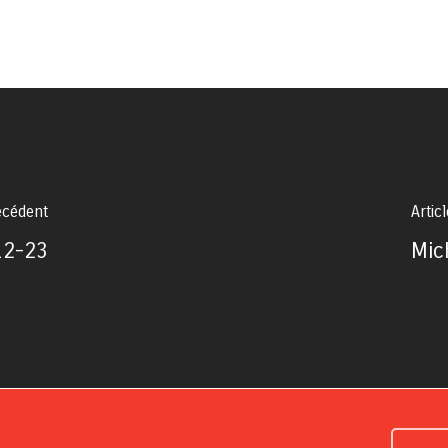
écédent
Artic
12-23
Mic