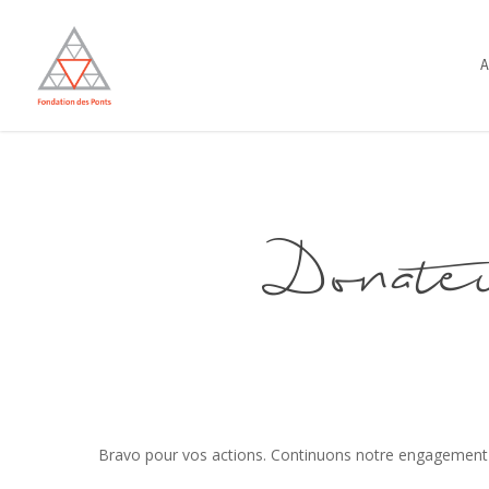
Skip
to
A
main
content
Donate
Bravo pour vos actions. Continuons notre engagement p