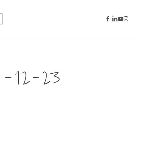
facebook
linkedin
youtube
instagra
0-12-23