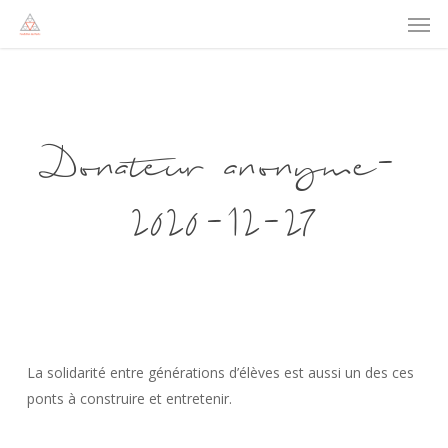
Men
Skip
to
main
content
Donateur anonyme-
2020-12-27
La solidarité entre générations d’élèves est aussi un des ces
ponts à construire et entretenir.