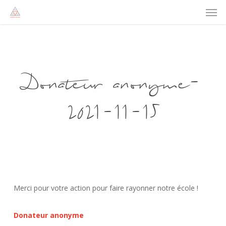
Men
Skip
to
main
content
Donateur anonyme-
2021-11-15
Merci pour votre action pour faire rayonner notre école !
Donateur anonyme