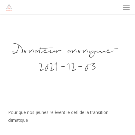
Men
Skip
to
main
content
Donateur anonyme-
2021-12-03
Pour que nos jeunes relèvent le défi de la transition
climatique