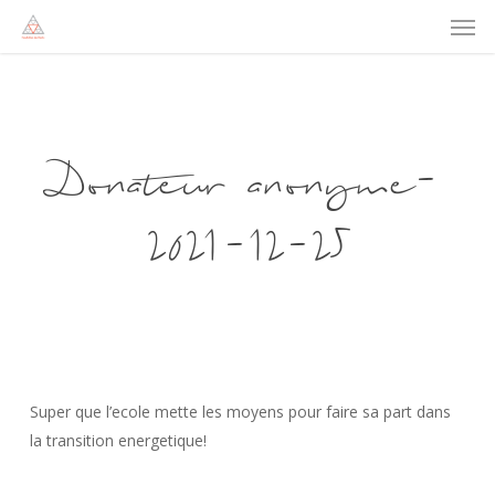
Men
Skip
to
main
content
Donateur anonyme-
2021-12-25
Super que l’ecole mette les moyens pour faire sa part dans
la transition energetique!