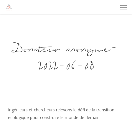
Men
Skip
to
main
content
Donateur anonyme-
2022-06-08
Ingénieurs et chercheurs relevons le défi de la transition
écologique pour construire le monde de demain