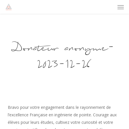
Men
Skip
to
main
content
Donateur anonyme-
2023-12-26
Bravo pour votre engagement dans le rayonnement de
l’excellence Française en ingénierie de pointe. Courage aux
élèves pour leurs études, cultivez votre curiosité et votre