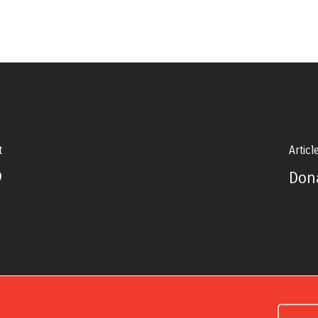
t
Articl
9
Don