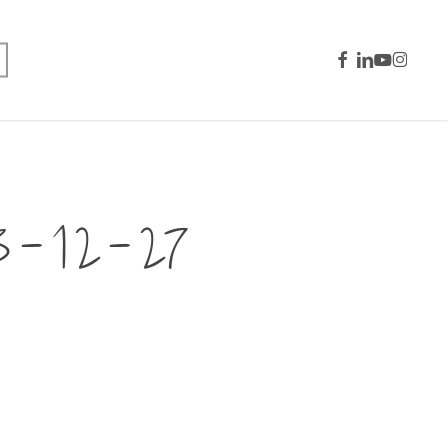
facebook
linkedin
youtube
instagra
3-12-27