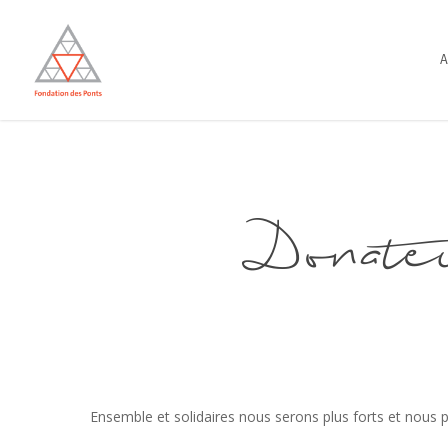
Skip
to
A
main
content
Donate
Ensemble et solidaires nous serons plus forts et nous 