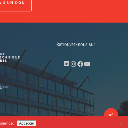
FAIS UN DON
Retrouvez-nous sur :
LinkedIn
Instagram
Facebook
YouTube
Share
facebook
linkedin
youtube
udience.
Accepter