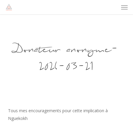
Men
Skip
to
main
content
Donateur anonyme-
2024-03-21
Tous mes encouragements pour cette implication à
Nguekokh