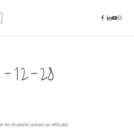
facebook
linkedin
youtube
instagra
4-12-28
 les étudiants actuels en difficulté.