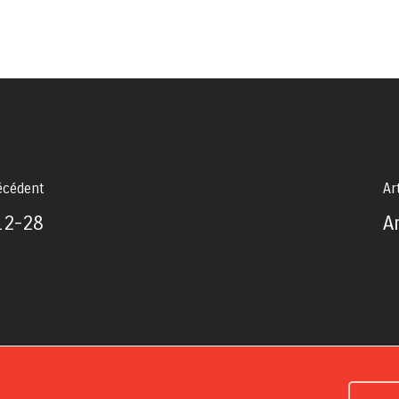
récédent
Ar
12-28
A