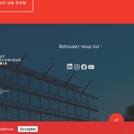
FAIS UN DON
Retrouvez-nous sur :
LinkedIn
Instagram
Facebook
YouTube
Share
facebook
linkedin
youtube
udience.
Accepter