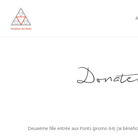
Skip
to
A
main
content
Donate
Deuxième fille entrée aux Ponts (promo 64) j’ai bénéficié