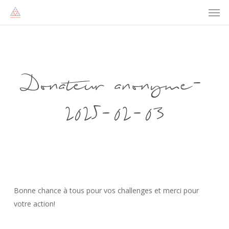
Men
Skip
to
main
content
Donateur anonyme-
2025-02-03
Bonne chance à tous pour vos challenges et merci pour
votre action!