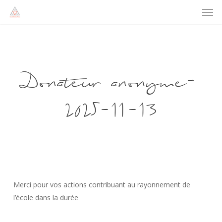
Men
Skip
to
main
content
Donateur anonyme-
2025-11-13
Merci pour vos actions contribuant au rayonnement de
l’école dans la durée