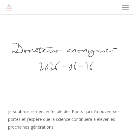
Men
Skip
to
main
content
Donateur anonyme-
2026-04-16
Je souhaite remercier lʼécole des Ponts qui mʼa ouvert ses
portes et jʼespère que la science continuera à élever les
prochaines générations.