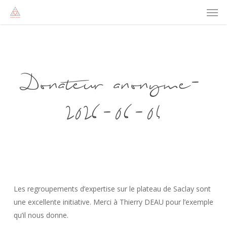
Men
Skip
to
main
content
Donateur anonyme-
2026-06-04
Les regroupements d’expertise sur le plateau de Saclay sont
une excellente initiative. Merci à Thierry DEAU pour l’exemple
qu’il nous donne.