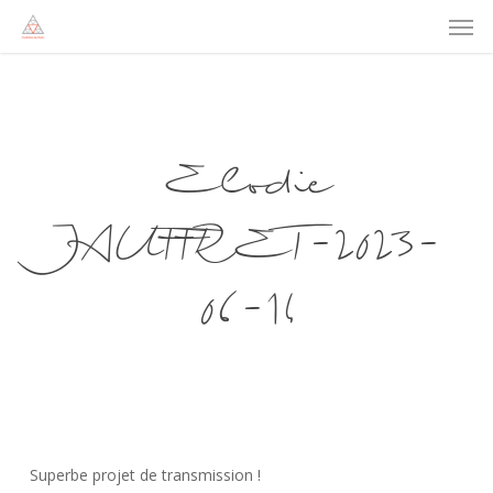
Men
Skip
to
main
content
Elodie
JAUFFRET-2023-
06-14
Superbe projet de transmission !