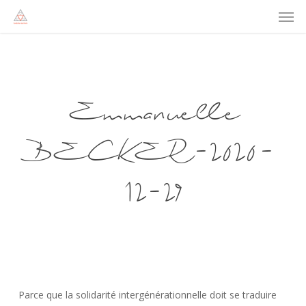
Men
Skip
to
main
content
Emmanuelle
BECKER-2020-
12-29
Parce que la solidarité intergénérationnelle doit se traduire