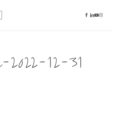
facebook
linkedin
youtube
instagra
022-12-31