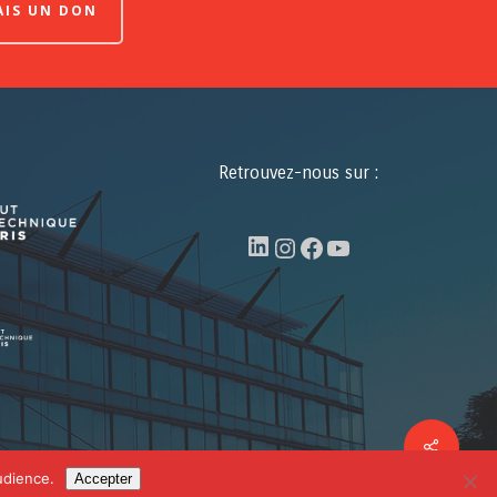
FAIS UN DON
Retrouvez-nous sur :
LinkedIn
Instagram
Facebook
YouTube
Share
facebook
linkedin
youtube
udience.
Accepter