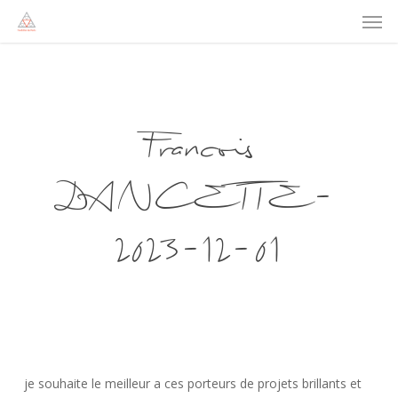
Men
Skip
to
main
content
Francois
DANCETTE-
2023-12-01
je souhaite le meilleur a ces porteurs de projets brillants et