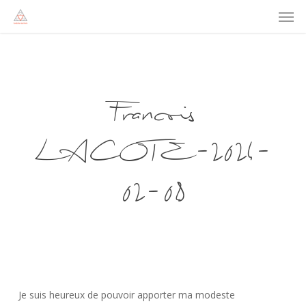
Men
Skip
to
main
content
Francois
LACOTE-2024-
02-08
Je suis heureux de pouvoir apporter ma modeste