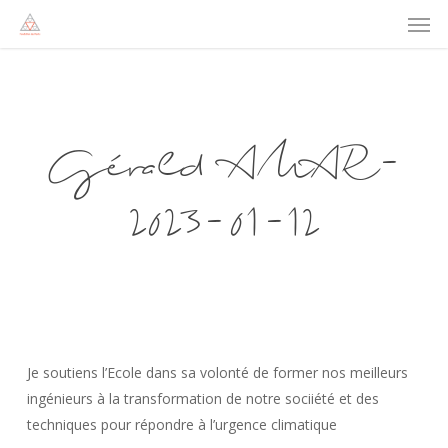
Men
Skip
to
main
content
Gérald AMAR-
2023-01-12
Je soutiens l’Ecole dans sa volonté de former nos meilleurs
ingénieurs à la transformation de notre sociiété et des
techniques pour répondre à l’urgence climatique