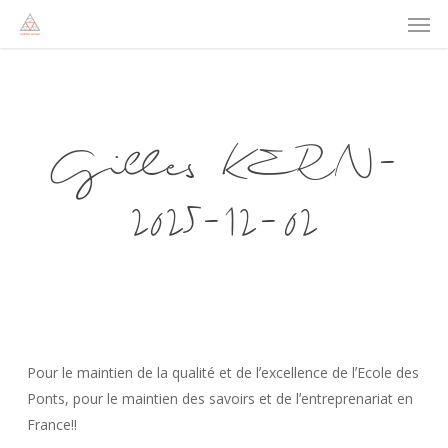
Men
Skip
to
main
content
Gilles KERN-
2025-12-02
Pour le maintien de la qualité et de lʼexcellence de lʼEcole des
Ponts, pour le maintien des savoirs et de lʼentreprenariat en
France!!