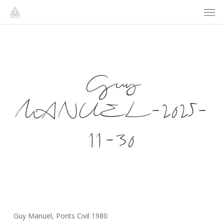
Men
Skip
to
main
content
Guy
MANUEL-2025-
11-30
Guy Manuel, Ponts Civil 1980