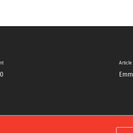
nt
Article
30
Emma