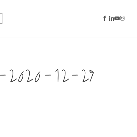
facebook
linkedin
youtube
instagra
0-12-29