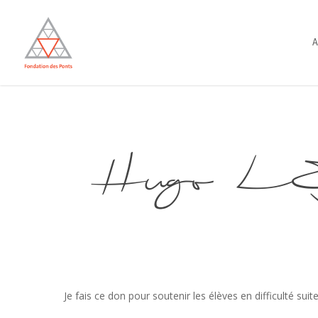
Skip
to
A
main
content
Hugo L
Je fais ce don pour soutenir les élèves en difficulté s