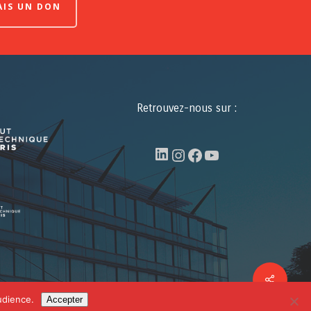
FAIS UN DON
Retrouvez-nous sur :
LinkedIn
Instagram
Facebook
YouTube
Share
facebook
linkedin
youtube
udience.
Accepter