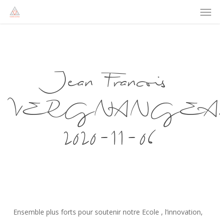
Men
Skip
to
main
content
Jean Francois
VERGNANGEA
2020-11-06
Ensemble plus forts pour soutenir notre Ecole , l’innovation,