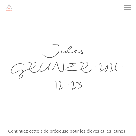
Men
Skip
to
main
content
Jules
GRUNER-2024-
12-23
Continuez cette aide précieuse pour les élèves et les jeunes